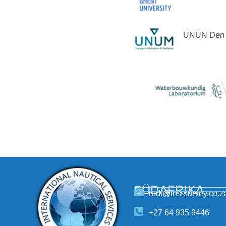
UNUN Den H
SÜDAFRIKA
rudi@ins-survey.co.z
+27 64 935 9446