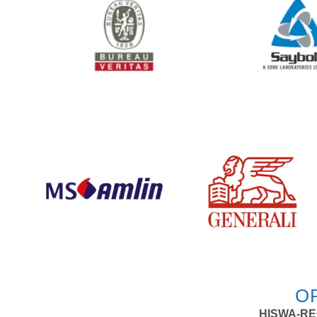
O
HISWA-REC