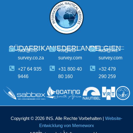
SÜDAFRIKA
NIEDERLANDE
BELGIEN
rudi@ins-
ins@ins-
rudi@ins-
survey.co.za
survey.com
survey.com
+27 64 935
+31 800 40
+32 479
9446
80 160
290 259
Copyright © 2026 INS. Alle Rechte Vorbehalten |
Website-
Entwicklung von Memeworx