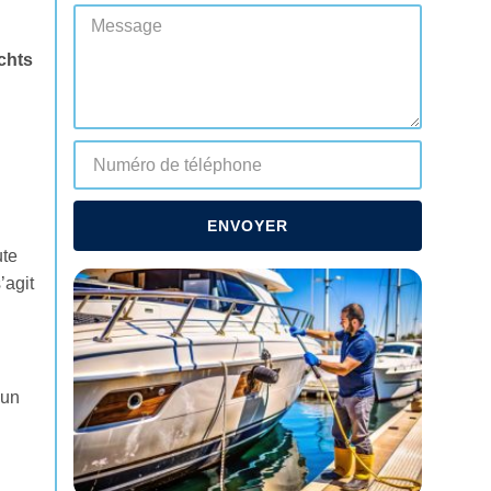
chts
ENVOYER
ute
’agit
’un