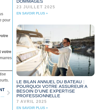
DOMMAGES
23 JUILLET 2025
EN SAVOIR PLUS »
us
e pour
votre
t votre
amarres
tise
eurts.
LE BILAN ANNUEL DU BATEAU :
POURQUOI VOTRE ASSUREUR A
NT
BESOIN D’UNE EXPERTISE
PROFESSIONNELLE
LE DÉTECTIVE MARITIME : COMPRENDRE L’EXPERTISE DE DOMMAGES
7 AVRIL 2025
EN SAVOIR PLUS »