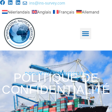
ins@ins-survey.com
Néerlandais
Anglais
Français
Allemand
POLITIQUE DE
DOCUMENTS JURIDIQUES
CONFIDENTIALITÉ