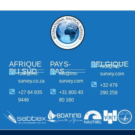
AFRIQUE
PAYS-
BELGIQUE
rudi@ins-
DU SUD
BAS
rudi@ins-
ins@ins-
survey.com
survey.co.za
survey.com
+32 479
+27 64 935
+31 800 40
290 259
9446
80 160