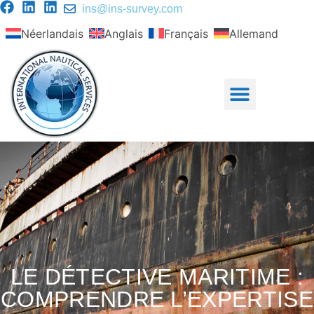
ins@ins-survey.com
Néerlandais
Anglais
Français
Allemand
LE DÉTECTIVE MARITIME :
COMPRENDRE L’EXPERTISE