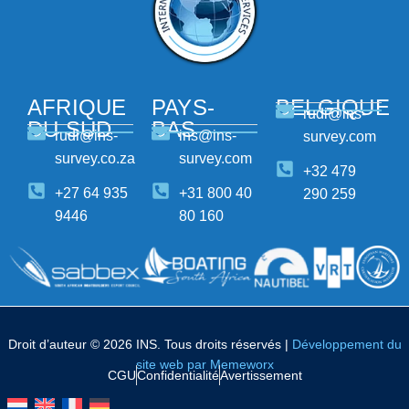
AFRIQUE
PAYS-
BELGIQUE
rudi@ins-
DU SUD
BAS
rudi@ins-
ins@ins-
survey.com
survey.co.za
survey.com
+32 479
+27 64 935
+31 800 40
290 259
9446
80 160
Droit d’auteur © 2026 INS. Tous droits réservés |
Développement du
site web par Memeworx
CGU
Confidentialité
Avertissement