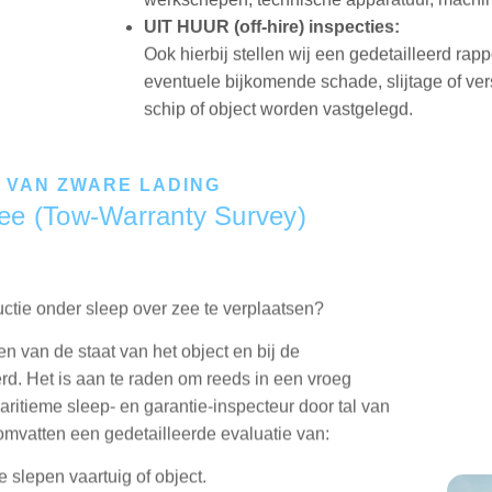
UIT HUUR (off-hire) inspecties:
Ook hierbij stellen wij een gedetailleerd rap
eventuele bijkomende schade, slijtage of ver
schip of object worden vastgelegd.
 VAN ZWARE LADING
Zee (Tow-Warranty Survey)
uctie onder sleep over zee te verplaatsen?
en van de staat van het object en bij de
erd. Het is aan te raden om reeds in een vroeg
ritieme sleep‑ en garantie‑inspecteur door tal van
mvatten een gedetailleerde evaluatie van:
 slepen vaartuig of object.
iken en afsluitingen.
 bevestigingspunten.