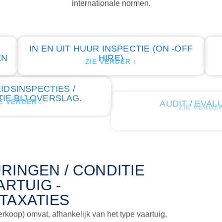
internationale normen.
IN EN UIT HUUR INSPECTIE (ON -OFF
EN
HIRE)
ZIE VERDER ↓
IDSINSPECTIES /
AUDIT / EVAL
ZIE VERDE
IE BIJ OVERSLAG.
E VERDER ↓
INGEN / CONDITIE
ARTUIG -
TAXATIES
rkoop) omvat, afhankelijk van het type vaartuig,