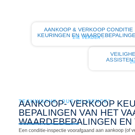
AANKOOP & VERKOOP CONDITIE
KEURINGEN EN WAARDEBEPALING
ZIE VERDER ↓
VEILIGHE
ASSISTENT
ZI
AANKOOP- VERKOOP KEUR
TECHNISCHE “DUE DILIGENCE”
BEPALINGEN VAN HET VA
WAARDEBEPALINGEN EN 
Een conditie‑inspectie voorafgaand aan aankoop (of ve