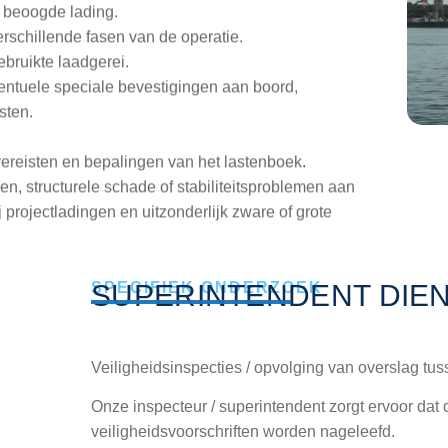
ebruikte laadgerei.
entuele speciale bevestigingen aan boord,
sten.
 vereisten en bepalingen van het lastenboek.
en, structurele schade of stabiliteitsproblemen aan
projectladingen en uitzonderlijk zware of grote
SUPERINTENDENT DIE
SPECIFIEK ONDERZOEK
Veiligheidsinspecties / opvolging van overslag tu
Onze inspecteur / superintendent zorgt ervoor dat 
veiligheidsvoorschriften worden nageleefd.
Dit kan betrekking hebben op het overbrengen van 
waaronder gevaarlijke goederen. De inspecteur ass