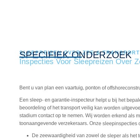
SPECIFIEK ONDERZOEK
SLEEPREIZEN OVER ZEE & TRANSPORT
Inspecties Voor Sleepreizen Over 
Bent u van plan een vaartuig, ponton of offshoreconstr
Een sleep‑ en garantie‑inspecteur helpt u bij het bepal
beoordeling of het transport veilig kan worden uitgevo
stadium contact op te nemen. Wij worden erkend als ma
toonaangevende verzekeraars. Onze sleepinspecties o
De zeewaardigheid van zowel de sleper als het te
De integriteit van waterdichte compartimenten, lu
Sleepuitrusting, kabels, kettingen, sluitingen en