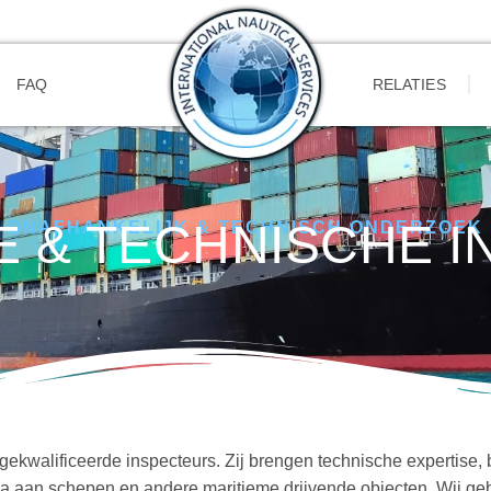
FAQ
RELATIES
E & TECHNISCHE I
ONAFHANKELIJK & TECHNISCH ONDERZOEK
gekwalificeerde inspecteurs. Zij brengen technische expertise,
ala aan schepen en andere maritieme drijvende objecten. Wij 