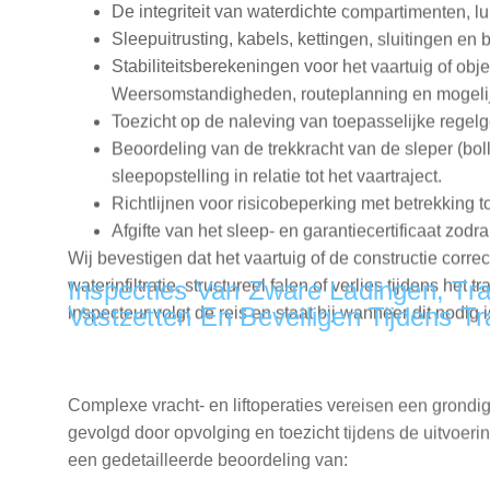
Stabiliteitsberekeningen voor het vaartuig of objec
Weersomstandigheden, routeplanning en mogelij
Toezicht op de naleving van toepasselijke regelg
Beoordeling van de trekkracht van de sleper (bol
sleepopstelling in relatie tot het vaartraject.
Richtlijnen voor risicobeperking met betrekking to
Afgifte van het sleep‑ en garantiecertificaat zodr
Wij bevestigen dat het vaartuig of de constructie corre
waterinfiltratie, structureel falen of verlies tijdens het
inspecteur volgt de reis en staat bij wanneer dit nodig i
Inspecties Van Zware Ladingen, Tra
Vastzetten En Beveiligen Tijdens Tr
Complexe vracht- en liftoperaties vereisen een grondi
gevolgd door opvolging en toezicht tijdens de uitvoeri
een gedetailleerde beoordeling van:
De structurele capaciteit van het vaartuig voor d
Uitgebreide stabiliteitsberekeningen tijdens de v