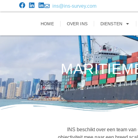
ins@ins-survey.com
HOME
OVER INS
DIENSTEN
MARITIEM
INS beschikt over een team van 
objectiviteit mee naar een breed sc