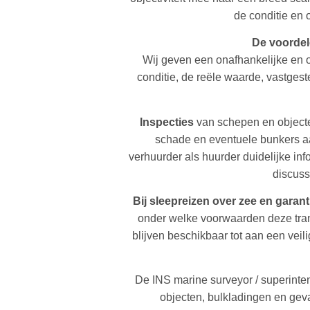
de conditie en 
De voordel
Wij geven een onafhankelijke en 
conditie, de reële waarde, vastges
Inspecties
van schepen en objecten 
schade en eventuele bunkers aan
verhuurder als huurder duidelijke i
discuss
Bij sleepreizen over zee en garan
onder welke voorwaarden deze transp
blijven beschikbaar tot aan een vei
De INS marine surveyor / superinten
objecten, bulkladingen en geva