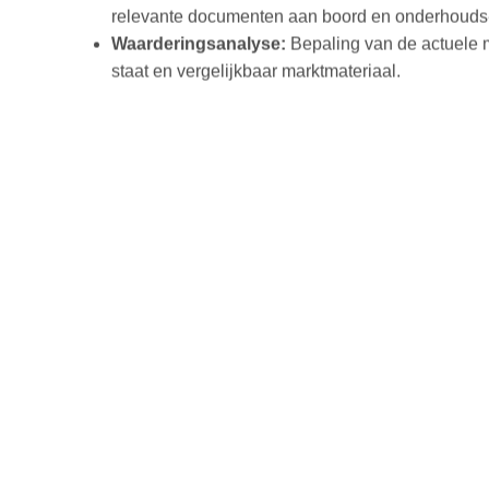
relevante documenten aan boord en onderhouds‑
Waarderingsanalyse:
Bepaling van de actuele ma
staat en vergelijkbaar marktmateriaal.
INSPECTIE VOOR I
HUUR EN
INSPECTIE NA UIT
HUUR (ON-HIRE EN
OFF-HIRE SURVEY)