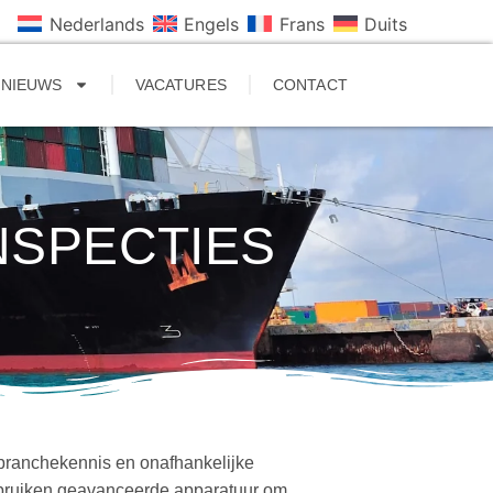
Nederlands
Engels
Frans
Duits
NIEUWS
VACATURES
CONTACT
NSPECTIES
 branchekennis en onafhankelijke
gebruiken geavanceerde apparatuur om