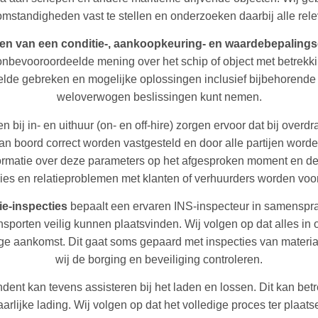
omstandigheden vast te stellen en onderzoeken daarbij alle rel
en van een conditie‑, aankoopkeuring‑ en waardebepaling
onbevooroordeelde mening over het schip of object met betrekki
telde gebreken en mogelijke oplossingen inclusief bijbehorende 
weloverwogen beslissingen kunt nemen.
bij in‑ en uithuur (on‑ en off‑hire) zorgen ervoor dat bij overd
 boord correct worden vastgesteld en door alle partijen worden
nformatie over deze parameters op het afgesproken moment en de
ies en relatieproblemen met klanten of verhuurders worden vo
tie‑inspecties
bepaalt een ervaren INS‑inspecteur in samenspra
orten veilig kunnen plaatsvinden. Wij volgen op dat alles in o
lige aankomst. Dit gaat soms gepaard met inspecties van materi
wij de borging en beveiliging controleren.
dent kan tevens assisteren bij het laden en lossen. Dit kan be
arlijke lading. Wij volgen op dat het volledige proces ter plaat