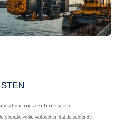
NSTEN
ssen schepen op zee of in de haven
de operatie veilig verloopt en dat de geldende
speciale objecten, vloeibare en niet‑vloeibare lading,
isteert de scheepsofficieren en kan het proces