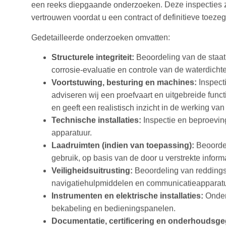
een reeks diepgaande onderzoeken. Deze inspecties zo
vertrouwen voordat u een contract of definitieve toeze
Gedetailleerde onderzoeken omvatten:
Structurele integriteit:
Beoordeling van de staat 
corrosie‑evaluatie en controle van de waterdichte 
Voortstuwing, besturing en machines:
Inspect
adviseren wij een proefvaart en uitgebreide functi
en geeft een realistisch inzicht in de werking va
Technische installaties:
Inspectie en beproevin
apparatuur.
Laadruimten (indien van toepassing):
Beoordel
gebruik, op basis van de door u verstrekte informa
Veiligheidsuitrusting:
Beoordeling van reddings
navigatiehulpmiddelen en communicatieapparatu
Instrumenten en elektrische installaties:
Onderz
bekabeling en bedieningspanelen.
Documentatie, certificering en onderhoudsg