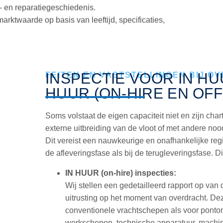
 en reparatiegeschiedenis.
rktwaarde op basis van leeftijd, specificaties,
INSPECTIE VOOR IN HU
FEITEN EN VASTSTELLINGEN BIJ O
HUUR (ON-HIRE EN OFF
Soms volstaat de eigen capaciteit niet en zijn cha
N
externe uitbreiding van de vloot of met andere noo
Dit vereist een nauwkeurige en onafhankelijke regis
de afleveringsfase als bij de terugleveringsfase. D
IN HUUR (on-hire) inspecties:
Wij stellen een gedetailleerd rapport op van
uitrusting op het moment van overdracht. De
conventionele vrachtschepen als voor ponton
werkschepen, technische apparatuur, machin