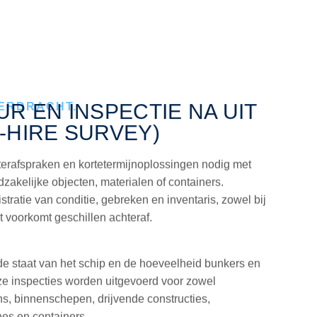
UR EN INSPECTIE NA UIT
VERDRACHT.
-HIRE SURVEY)
rterafspraken en kortetermijnoplossingen nodig met
dzakelijke objecten, materialen of containers.
tratie van conditie, gebreken en inventaris, zowel bij
it voorkomt geschillen achteraf.
 de staat van het schip en de hoeveelheid bunkers en
ze inspecties worden uitgevoerd voor zowel
s, binnenschepen, drijvende constructies,
es en containers.