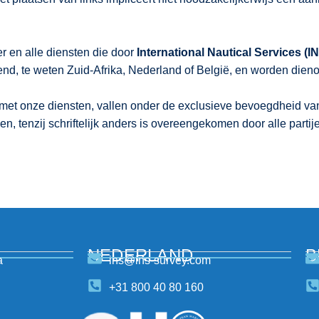
r en alle diensten die door
International Nautical Services (I
end, te weten Zuid-Afrika, Nederland of België, en worden dien
n met onze diensten, vallen onder de exclusieve bevoegdheid v
n, tenzij schriftelijk anders is overeengekomen door alle parti
NEDERLAND
B
a
ins@ins-survey.com
+31 800 40 80 160