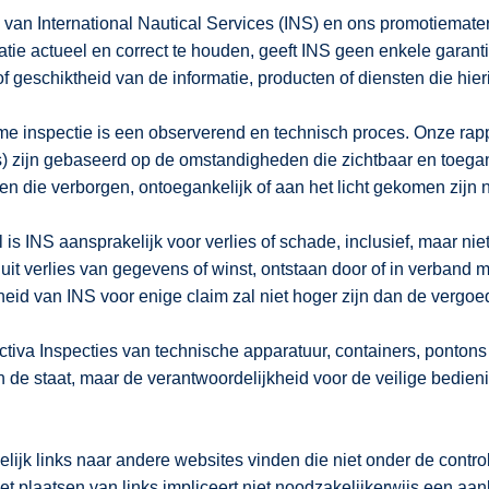
van International Nautical Services (INS) en ons promotiemater
e actueel en correct te houden, geeft INS geen enkele garantie,
 geschiktheid van de informatie, producten of diensten die hie
me inspectie is een observerend en technisch proces. Onze rapp
s) zijn gebaseerd op de omstandigheden die zichtbaar en toegan
en die verborgen, ontoegankelijk of aan het licht gekomen zijn 
is INS aansprakelijk voor verlies of schade, inclusief, maar niet
it verlies van gegevens of winst, ontstaan ​​door of in verband 
eid van INS voor enige claim zal niet hoger zijn dan de vergoed
ctiva Inspecties van technische apparatuur, containers, ponton
n de staat, maar de verantwoordelijkheid voor de veilige bedieni
lijk links naar andere websites vinden die niet onder de contr
et plaatsen van links impliceert niet noodzakelijkerwijs een a