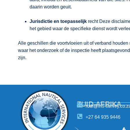
daarin worden geuit.
Jurisdictie en toepasselijk
recht Deze disclaime
het gebied waar de specifieke dienst wordt verle
Alle geschillen die voortvloeien uit of verband houde
waar het onderzoek of de inspectie heeft plaatsgevonde
zijn.
ZUID-AFRIKA
rudi@ins-survey.co.z
+27 64 935 9446