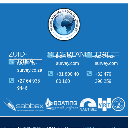
ZUID-
NEDERLAND
BELGIË
ins@ins-
rudi@ins-
AFRIKA
rudi@ins-
survey.com
survey.com
survey.co.za
+31 800 40
+32 479
+27 64 935
80 160
290 259
9446