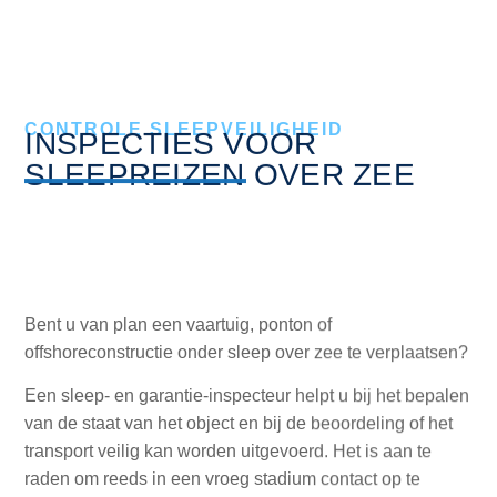
INSPECTIES VOOR
SLEEPREIZEN OVER
ZEE
CONTROLE SLEEPVEILIGHEID
INSPECTIES VOOR
SLEEPREIZEN OVER ZEE
Bent u van plan een vaartuig, ponton of
offshoreconstructie onder sleep over zee te verplaatsen?
Een sleep‑ en garantie‑inspecteur helpt u bij het bepalen
van de staat van het object en bij de beoordeling of het
transport veilig kan worden uitgevoerd. Het is aan te
raden om reeds in een vroeg stadium contact op te
nemen. Wij worden erkend als maritieme sleep‑ en
garantie‑inspecteur door tal van toonaangevende
verzekeraars. Onze sleepinspecties omvatten een
gedetailleerde evaluatie van: