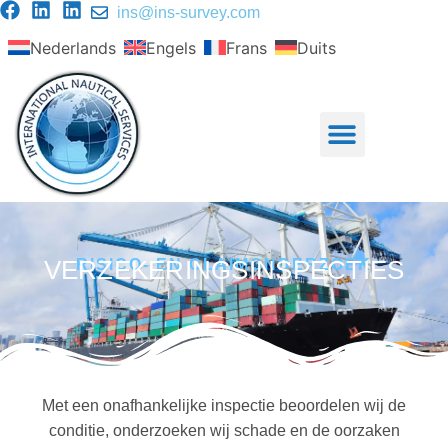
ins@ins-survey.com
Nederlands
Engels
Frans
Duits
VERZEKERINGSINSPECTIES
RISICO- EN CLAIMONDERZOEK
Met een onafhankelijke inspectie beoordelen wij de
conditie, onderzoeken wij schade en de oorzaken