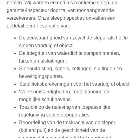
De zeewaardigheid van zowel de sleper als het te
slepen vaartuig of object.
De integriteit van waterdichte compartimenten,
luiken en afsluitingen.
Sleepuitrusting, kabels, kettingen, sluitingen en
bevestigingspunten.
Stabiliteitsberekeningen voor het vaartuig of object.
Weersomstandigheden, routeplanning en
mogelijke schuilhavens.
Toezicht op de naleving van toepasselijke
regelgeving voor sleepoperaties.
Beoordeling van de trekkracht van de sleper
(bollard pull) en de geschiktheid van de
sleepopstelling in relatie tot het vaartraject.
Richtlijnen voor risicobeperking met betrekking tot
piraterij en verstekelingen.
Afgifte van het sleep‑ en garantiecertificaat zodra