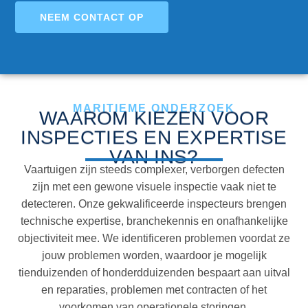
NEEM CONTACT OP
MARITIEME ONDERZOEK
WAAROM KIEZEN VOOR
INSPECTIES EN EXPERTISE
VAN INS?
Vaartuigen zijn steeds complexer, verborgen defecten
zijn met een gewone visuele inspectie vaak niet te
detecteren. Onze gekwalificeerde inspecteurs brengen
technische expertise, branchekennis en onafhankelijke
objectiviteit mee. We identificeren problemen voordat ze
jouw problemen worden, waardoor je mogelijk
tienduizenden of honderdduizenden bespaart aan uitval
en reparaties, problemen met contracten of het
voorkomen van operationele storingen.